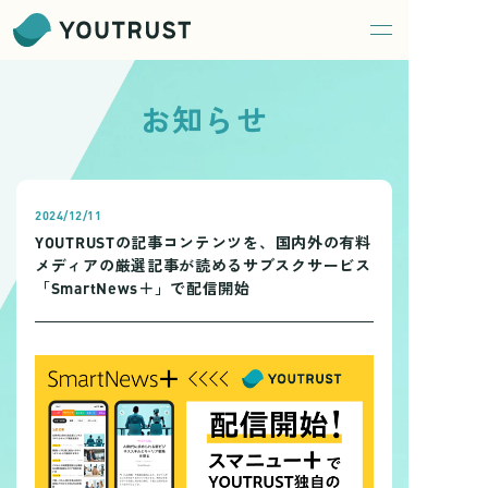
ホーム
お知らせ
サービス
toC ユーザー向け
仕事専用SNS YOUTRUST
2024/12/11
ビジネスメディア ユースタ
（YOUTRUST Studio）
YOUTRUSTの記事コンテンツを、国内外の有料
toB クライアント向け
メディアの厳選記事が読めるサブスクサービス
採用支援 YOUTRUST TALENT
「SmartNews＋」で配信開始
広告支援 YOUTRUST ADS
営業支援 YOUTRUST SALES
調査支援 YOUTRUST INSIGHT
会社概要
役員紹介
代表メッセージ
ビジョン